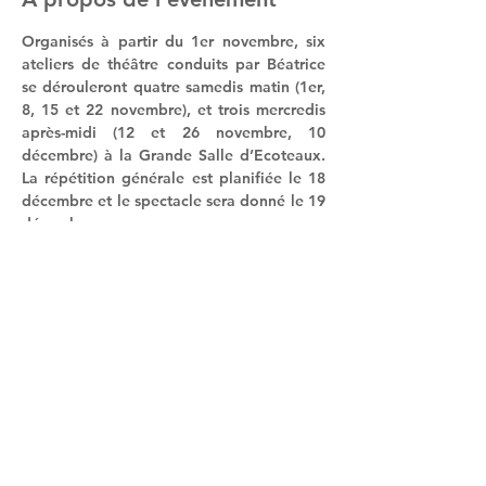
Organisés à partir du 1er novembre, six 
ateliers de théâtre conduits par Béatrice 
se dérouleront quatre samedis matin (1er, 
8, 15 et 22 novembre), et trois mercredis 
après-midi (12 et 26 novembre, 10 
décembre) à la Grande Salle d’Ecoteaux. 
La répétition générale est planifiée le 18 
décembre et le spectacle sera donné le 19 
décembre.
Les enfants domiciliés à Ecoteaux en âge 
de scolarité peuvent participer. Il est 
possible de participer à une partie des 
ateliers seulement. Les groupes seront 
créés en fonction de l’âge des participant-
e-s. Afin de faciliter la construction des 
personnages il sera important de s’inscrire 
avant le 30 août sur notre site.
Pour la conception de la scénographie, 
soit les décors, accessoires, le son et 
l’image et la musique, une information 