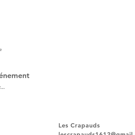
e
vénement
...
Les Crapauds
lescrapauds1612@gmail