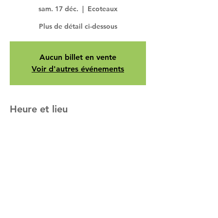
sam. 17 déc.
  |  
Ecoteaux
Plus de détail ci-dessous
Aucun billet en vente
Voir d'autres événements
Heure et lieu
17 déc. 2022, 10:00 – 12:00
Ecoteaux, Ecoteaux, Suisse
À propos de l'événement
Programme détaillé